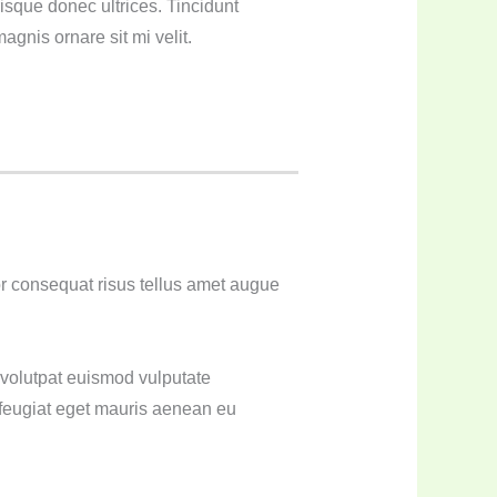
sque donec ultrices. Tincidunt
agnis ornare sit mi velit.
ADD TO CART
r consequat risus tellus amet augue
 volutpat euismod vulputate
 feugiat eget mauris aenean eu