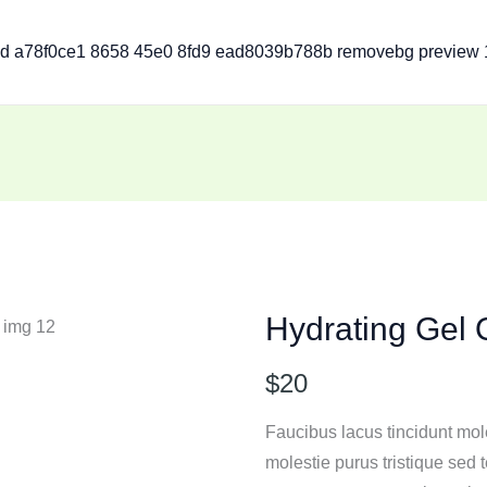
Hydrating Gel O
N
$20
o
Faucibus lacus tincidunt mo
w
molestie purus tristique sed