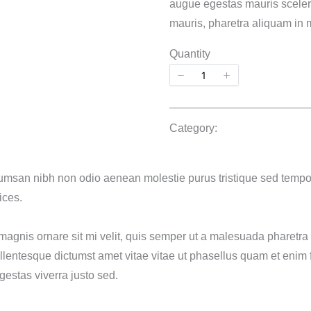
augue egestas mauris sceleri
mauris, pharetra aliquam in m
Quantity
Category:
cumsan nibh non odio aenean molestie purus tristique sed tempo
ices.
magnis ornare sit mi velit, quis semper ut a malesuada pharetra
llentesque dictumst amet vitae vitae ut phasellus quam et enim
estas viverra justo sed.