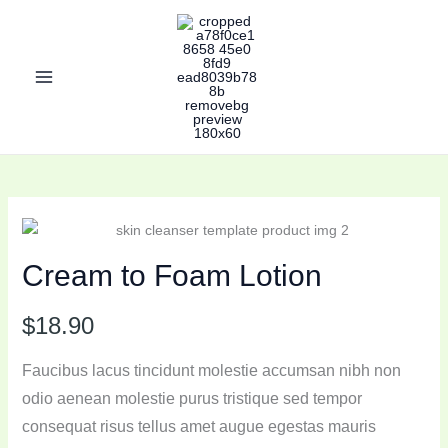
Skip
to
content
Cream to Foam Lotion
N
$18.90
o
Faucibus lacus tincidunt molestie accumsan nibh non
w
odio aenean molestie purus tristique sed tempor
consequat risus tellus amet augue egestas mauris