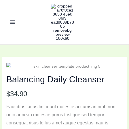
Skip
to
content
Balancing Daily Cleanser
N
$34.90
o
Faucibus lacus tincidunt molestie accumsan nibh non
w
odio aenean molestie purus tristique sed tempor
consequat risus tellus amet augue egestas mauris